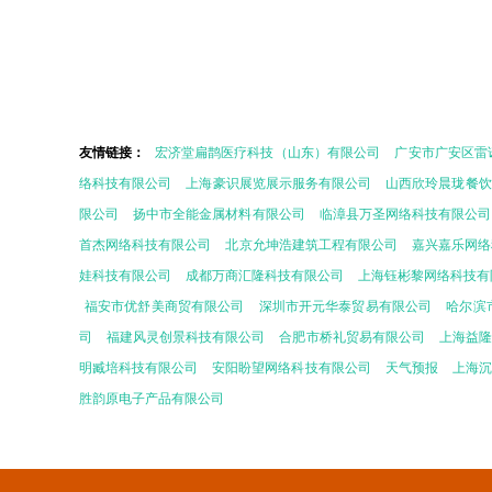
友情链接：
宏济堂扁鹊医疗科技（山东）有限公司
广安市广安区雷
络科技有限公司
上海豪识展览展示服务有限公司
山西欣玲晨珑餐饮
限公司
扬中市全能金属材料有限公司
临漳县万圣网络科技有限公司
首杰网络科技有限公司
北京允坤浩建筑工程有限公司
嘉兴嘉乐网络
娃科技有限公司
成都万商汇隆科技有限公司
上海钰彬黎网络科技有
福安市优舒美商贸有限公司
深圳市开元华泰贸易有限公司
哈尔滨
司
福建风灵创景科技有限公司
合肥市桥礼贸易有限公司
上海益隆
明臧培科技有限公司
安阳盼望网络科技有限公司
天气预报
上海沉
胜韵原电子产品有限公司