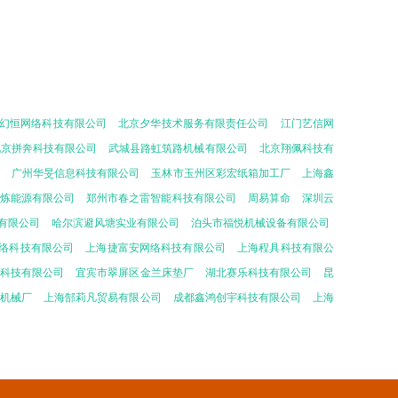
幻恒网络科技有限公司
北京夕华技术服务有限责任公司
江门艺信网
北京拼奔科技有限公司
武城县路虹筑路机械有限公司
北京翔佩科技有
广州华旻信息科技有限公司
玉林市玉州区彩宏纸箱加工厂
上海鑫
炼能源有限公司
郑州市春之雷智能科技有限公司
周易算命
深圳云
有限公司
哈尔滨避风塘实业有限公司
泊头市福悦机械设备有限公司
络科技有限公司
上海捷富安网络科技有限公司
上海程具科技有限公
尔科技有限公司
宜宾市翠屏区金兰床垫厂
湖北赛乐科技有限公司
昆
盛机械厂
上海郜莉凡贸易有限公司
成都鑫鸿创宇科技有限公司
上海