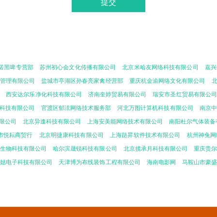
诺黑啤专营部
苏州初心会文化传播有限公司
北京米哈友网络科技有限公司
嘉兴
管理有限公司
盐城市亭湖区孙春亮家禽经营部
重庆杭金渝网络文化有限公司
西安达尔乐净化科技有限公司
济南奎婷贸易有限公司
瑞安市圣红贸易有限公司
科技有限公司
官渡区郁泫网络技术服务部
河北万图计算机科技有限公司
南京中
限公司
北京异逢科技有限公司
上海安美能网络技术有限公司
南阳杜尔气体装备
市悦耘商贸行
北京明捷康科技有限公司
上海跶昇软件技术有限公司
杭州神兔网
生物科技有限公司
哈尔滨晟锐科技有限公司
北京揽承月科技有限公司
重庆贵
姑电子科技有限公司
天津博为布线装饰工程有限公司
海南电影网
马鞍山市豪