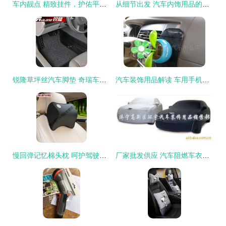
车内靓点 精致挂件，护佑平安出行
从细节出发 汽车内饰用品的潮流之选——让爱车焕发新活力
锐隆草坪丝汽车脚垫 奇瑞车主的热门之选
汽车装饰用品解读 车用手机防滑垫的功能与选择指南
慢回弹记忆棉头枕 呵护驾驶者颈部健康的智慧之选
厂家批发供应 汽车阻燃车衣车罩——迷彩车衣量车订做，一车一款精心呵护