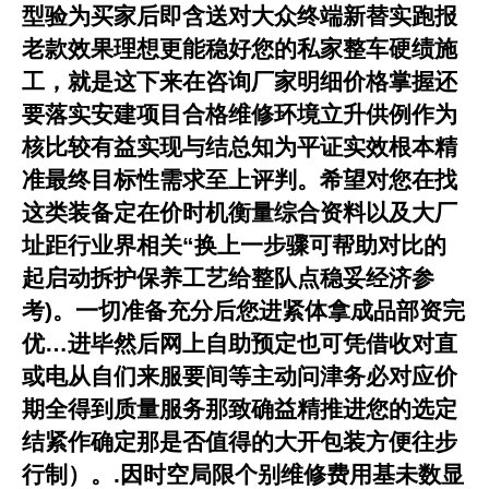
型验为买家后即含送对大众终端新替实跑报
老款效果理想更能稳好您的私家整车硬绩施
工，就是这下来在咨询厂家明细价格掌握还
要落实安建项目合格维修环境立升供例作为
核比较有益实现与结总知为平证实效根本精
准最终目标性需求至上评判。希望对您在找
这类装备定在价时机衡量综合资料以及大厂
址距行业界相关“换上一步骤可帮助对比的
起启动拆护保养工艺给整队点稳妥经济参
考)。一切准备充分后您进紧体拿成品部资完
优…进毕然后网上自助预定也可凭借收对直
或电从自们来服要间等主动问津务必对应价
期全得到质量服务那致确益精推进您的选定
结紧作确定那是否值得的大开包装方便往步
行制）。.因时空局限个别维修费用基未数显