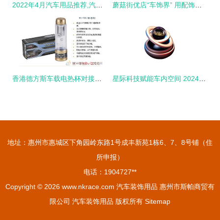
2022年4月汽车用品推荐,汽车内饰用品装饰用品车载用品等超详细推荐指南,看完不迷路
蘑菇街优店“车饰界” 用配饰点亮座驾，迎h秋冬happy盛典
香港德方斯车载电热杯对接广州美程 重塑汽车装饰用品的温度体验
星际科技赋能车内空间 2024最值得入手的太阳能旋转香薰为爱车加持净化力
地址：惠州市惠城区下角园岭东路1号成丰新苑1栋6、7、8号铺（住
所申报）
电话：1904727**
Copyright © 2026
www.nkrace.com
汽车装饰用品
惠州市斯帕商贸有
限公司
汽车装饰用品
版权所有
Sitemap