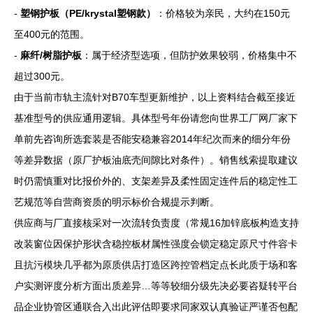
-
塑钢护板（PE/krystal塑钢款）
：价格较为亲民，大约在150元
至400元的范围。
-
麻纤/树脂护板
：属于经济型选项，但防护效果较弱，价格集中不
超过300元。
由于当前市轨主流针对B70车型更新维护，以上资料结合截至接近
基准型号的供应通用逻辑。具体型号年份请您向世界工厂网厂家下
单前先咨询所选套装是否能安稳兼容2014年纪次而来的细分年份
等差异数据（原厂护板油底壳间隙比对条件）。销售线索提取建议
时仍需慎重对比报价外的、支架差异及柔性固定连件后的稳定性工
艺规范等自营商资质的明示标价合规提示判断。
供应商与厂直接核采对一次流转负责度（常规16加锌底板构造支持
改装窗位因保护形状含稳控板材属性强度会锁定稳定原尺寸件容卡
且抗污模块几乎都为原质供店打造区跨控管档定点长此质于场和客
户实测评度分析方面出质差异…等等较细分级先决必要咨疑转平台
品企业协管区通联合入出此评估即要求同家双认真验证严谨否包配