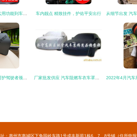
巧用临时停车牌 从实用功能到车内美学的创意革命
车内靓点 精致挂件，护佑平安出行
慢回弹记忆棉头枕 呵护驾驶者颈部健康的智慧之选
厂家批发供应 汽车阻燃车衣车罩——迷彩车衣量车订做，一车一款精心呵护
地址：惠州市惠城区下角园岭东路1号成丰新苑1栋6、7、8号铺（住所申报