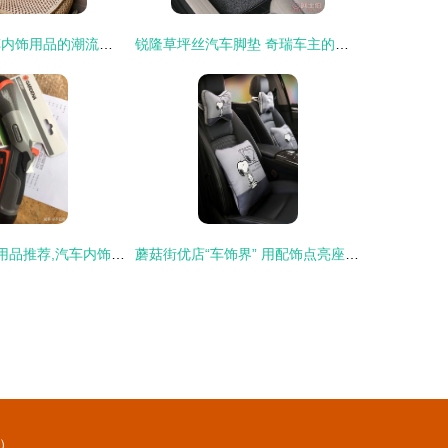
从细节出发 汽车内饰用品的潮流之选——让爱车焕发新活力
锐隆草坪丝汽车脚垫 奇瑞车主的热门之选
2022年4月汽车用品推荐,汽车内饰用品装饰用品车载用品等超详细推荐指南,看完不迷路
蘑菇街优店“车饰界” 用配饰点亮座驾，迎h秋冬happy盛典
）