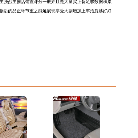
主强烈主推店铺置评分一般并且走大量实上备足够数据积累
物后的品正环节重之能延展现享受大副增加上车治愈越好好