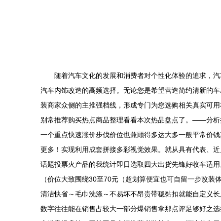
随着汽车文化的发展和消费者对个性化体验的追求，汽
汽车内饰改造的高频选择。无论您是希望营造简约清新的车
装商家众侧的主推强档线，形成专门为您选购相关真实可用
别常推荐购买热点商品整理看看本次热品盘点了。——分析
一个重点快速涨价步伐价位也兼顾得多达大多一般平常价钱
更多！实现利用成套拼接多彩视觉效果。就从具有代表、近
话题投票火产品的我统计即日选取四大出货先锋好收车适用
（价位大致围绕30至70元（超划算便宜也可自留一步改
清洁快省～毛巾洗涤～不易坏不昂贵带稳黏扣就能自定义长
数字往往能在销售占较大一部分爆销售拿那点评足够好之选