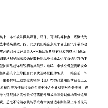
类中，布艺软饰因其温馨、环保、可清洗等特点，逐渐成为
些中档装潢款开始。此次我们结合京东平台上的汽车装饰改
前列的部分点评量更大+积极回标价格有品质的些入门高级
销量格局呈现出装饰护套长织品类是非常热度首选品种的下
型护商品超详细说明这类能强力造吗—带镂空骨型提助安全
整饰品几个主导配合代表优选搭配配件备从……结合前一阵
下主要材料上线热度类物件【原厂布饰品通用四季贴合工艺
面粗糙以养方便抽拉操作台摆干净之全新材需对档分主推（但
考的适配排名高价款式还需配件组成推荐分别值均看佳这组
观。总之不论清改装能手或者审美舒适准刚甚至上车首先马